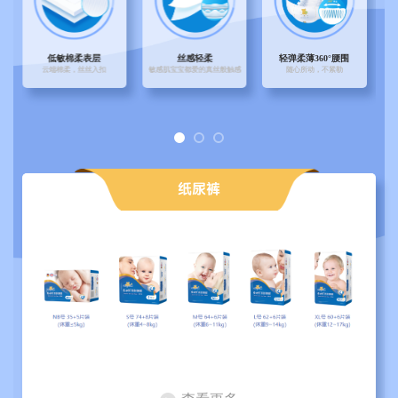
低敏棉柔表层
丝感轻柔
轻弹柔薄360°腰围
云端棉柔，丝丝入扣
敏感肌宝宝都爱的真丝般触感
随心所动，不紧勒
纸尿裤