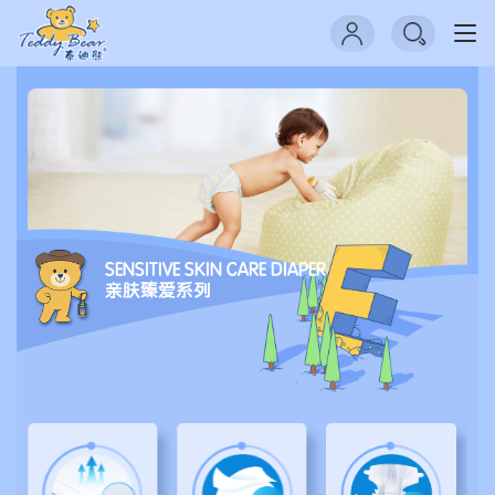
思
洋
广
州
网
站
建
设
公
司
SENSITIVE SKIN CARE DIAPER
亲肤臻爱系列