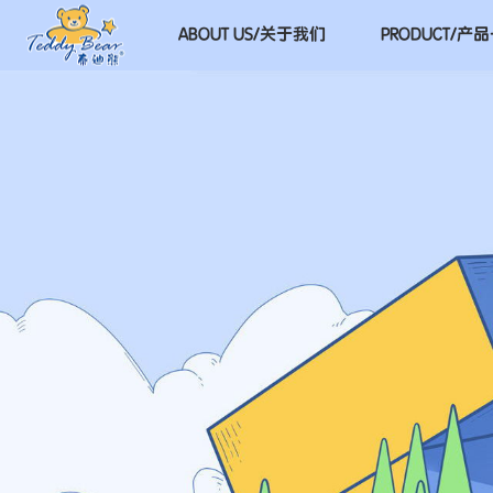
思
洋
ABOUT US/
关于我们
PRODUCT/
产品
广
州
网
站
建
设
公
司