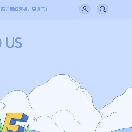
泰迪熊纸尿裤，真透气！
D US